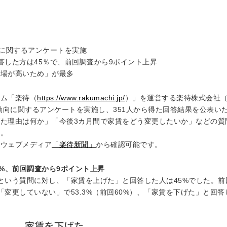
向に関するアンケートを実施
答した方は45％で、前回調査から9ポイント上昇
相場が高いため」が最多
ーム「楽待（
https://www.rakumachi.jp/
）」を運営する楽待株式会社
賃動向に関するアンケートを実施し、351人から得た回答結果を公表い
た理由は何か」「今後3カ月間で家賃をどう変更したいか」などの質
た。
るウェブメディア
「楽待新聞」
から確認可能です。
5%、前回調査から9ポイント上昇
いう質問に対し、「家賃を上げた」と回答した人は45%でした。前回調
変更していない」で53.3%（前回60%）、「家賃を下げた」と回答し