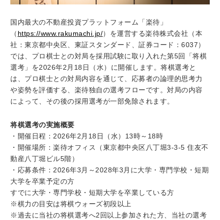
国内最大の不動産投資プラットフォーム「楽待」
（
https://www.rakumachi.jp/
）を運営する楽待株式会社（本
社：東京都中央区、東証スタンダード、証券コード：6037）
では、プロ棋士との対局を採用試験に取り入れた第5回「将棋
選考」を2026年2月18日（水）に開催します。将棋選考と
は、プロ棋士との対局内容を通じて、応募者の論理的思考力
や姿勢を評価する、楽待独自の選考フローです。対局の内容
によって、その後の採用選考が一部免除されます。
将棋選考の実施概要
・開催日程：2026年2月18日（水）13時～18時
・開催場所：楽待オフィス（東京都中央区八丁堀3-3-5 住友不
動産八丁堀ビル5階）
・応募条件：2026年3月～2028年3月に大学・専門学校・短期
大学を卒業予定の方
すでに大学・専門学校・短期大学を卒業している方
※棋力の目安は将棋ウォーズ初段以上
※過去に当社の将棋選考へ2回以上参加された方、当社の選考