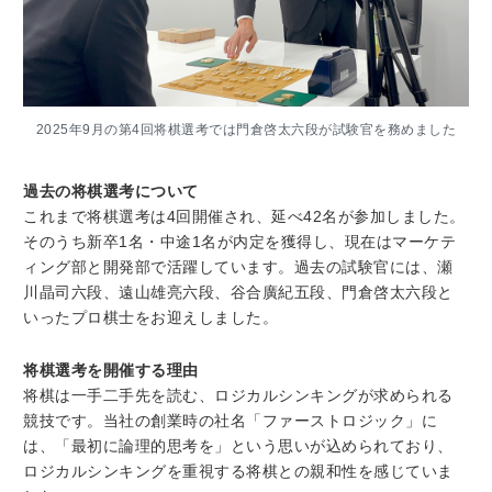
2025年9月の第4回将棋選考では門倉啓太六段が試験官を務めました
過去の将棋選考について
これまで将棋選考は4回開催され、延べ42名が参加しました。
そのうち新卒1名・中途1名が内定を獲得し、現在はマーケテ
ィング部と開発部で活躍しています。過去の試験官には、瀬
川晶司六段、遠山雄亮六段、谷合廣紀五段、門倉啓太六段と
いったプロ棋士をお迎えしました。
将棋選考を開催する理由
将棋は一手二手先を読む、ロジカルシンキングが求められる
競技です。当社の創業時の社名「ファーストロジック」に
は、「最初に論理的思考を」という思いが込められており、
ロジカルシンキングを重視する将棋との親和性を感じていま