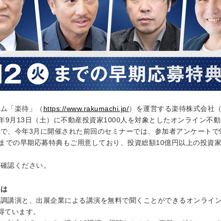
ーム「楽待」（
https://www.rakumachi.jp/
）を運営する楽待株式会社
25年9月13日（土）に不動産投資家1000人を対象としたオンライン
で、今年3月に開催された前回のセミナーでは、参加者アンケートで
）までの早期応募特典もご用意しており、投資総額10億円以上の投資
ご確認ください。
とは
調講演と、出展企業による講演を無料で聞くことができるオンラインセ
得ています。