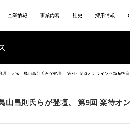
企業情報
事業内容
社史
採用情報
ス
税理士大家」鳥山昌則氏らが登壇、 第9回 楽待オンライン不動産投資
鳥山昌則氏らが登壇、 第9回 楽待オ