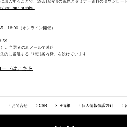
」
に加入することで、過去16講演の視聴とセミナー資料のダウンロー
es/seminar-archive
45～18:00（オンライン開催）
:59
（月）…当選者のみメールで連絡
優先的に当選する「特別案内枠」を設けています
ンロードはこちら
報
お問合せ
CSR
IR情報
個人情報保護方針