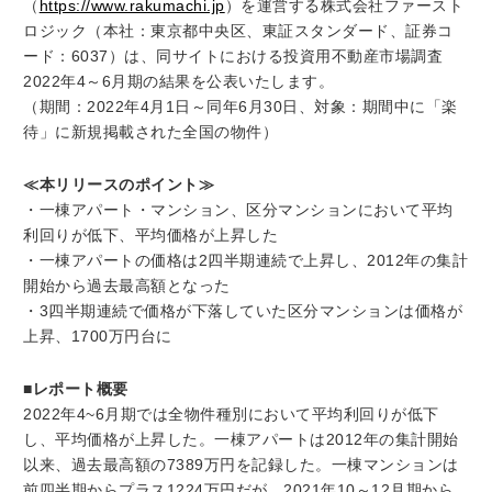
（
https://www.rakumachi.jp
）を運営する株式会社ファースト
ロジック（本社：東京都中央区、東証スタンダード、証券コ
ード：6037）は、同サイトにおける投資用不動産市場調査
2022年4～6月期の結果を公表いたします。
（期間：2022年4月1日～同年6月30日、対象：期間中に「楽
待」に新規掲載された全国の物件）
≪本リリースのポイント≫
・一棟アパート・マンション、区分マンションにおいて平均
利回りが低下、平均価格が上昇した
・一棟アパートの価格は2四半期連続で上昇し、2012年の集計
開始から過去最高額となった
・3四半期連続で価格が下落していた区分マンションは価格が
上昇、1700万円台に
■レポート概要
2022年4~6月期では全物件種別において平均利回りが低下
し、平均価格が上昇した。一棟アパートは2012年の集計開始
以来、過去最高額の7389万円を記録した。一棟マンションは
前四半期からプラス1224万円だが、2021年10～12月期から