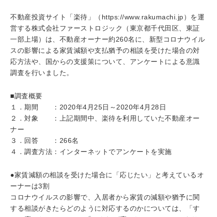
不動産投資サイト「楽待」（https://www.rakumachi.jp）を運
営する株式会社ファーストロジック（東京都千代田区、東証
一部上場）は、不動産オーナー約260名に、新型コロナウイル
スの影響による家賃減額や支払猶予の相談を受けた場合の対
応方法や、国からの支援策について、アンケートによる意識
調査を行いました。
■調査概要
１．期間 ：2020年4月25日～2020年4月28日
２．対象 ：上記期間中、楽待を利用していた不動産オー
ナー
３．回答 ：266名
４．調査方法：インターネットでアンケートを実施
●家賃減額の相談を受けた場合に「応じたい」と考えているオ
ーナーは3割
コロナウイルスの影響で、入居者から家賃の減額や猶予に関
する相談がきたらどのように対応するのかについては、「す