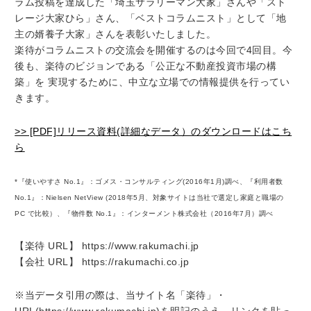
ラム投稿を達成した「埼玉サラリーマン大家」さんや「スト
レージ大家ひら」さん、「ベストコラムニスト」として「地
主の婿養子大家」さんを表彰いたしました。
楽待がコラムニストの交流会を開催するのは今回で4回目。今
後も、楽待のビジョンである「公正な不動産投資市場の構
築」を 実現するために、中立な立場での情報提供を行ってい
きます。
>> [PDF]リリース資料(詳細なデータ）のダウンロードはこち
ら
*『使いやすさ No.1』：ゴメス・コンサルティング(2016年1月)調べ、『利用者数
No.1』：Nielsen NetView (2018年5月、対象サイトは当社で選定し家庭と職場の
PC で比較）、『物件数 No.1』：インターメント株式会社（2016年7月）調べ
【楽待 URL】 https://www.rakumachi.jp
【会社 URL】 https://rakumachi.co.jp
※当データ引用の際は、当サイト名「楽待」・